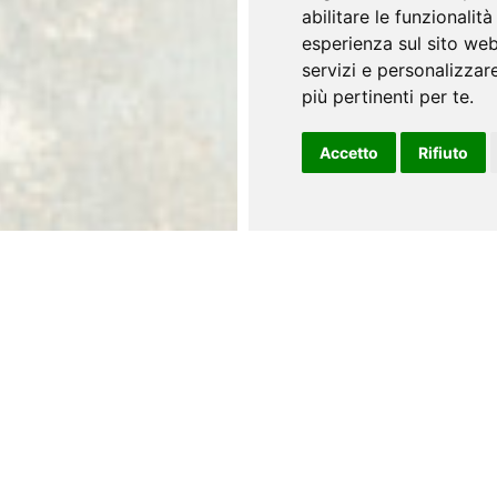
abilitare le funzionalit
esperienza sul sito we
servizi e personalizzare
più pertinenti per te
.
Accetto
Rifiuto
Customize
Width
Height
cm