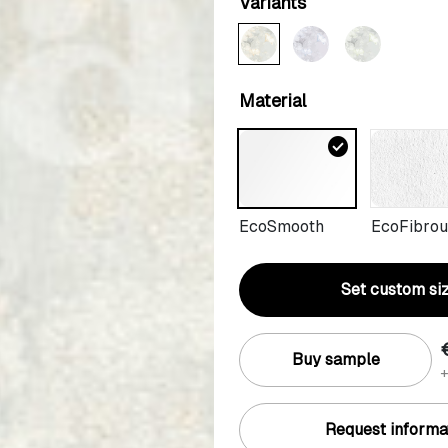
Variants
Material
check_circle
EcoSmooth
EcoFibrou
Set custom si
Buy sample
+
Request informa