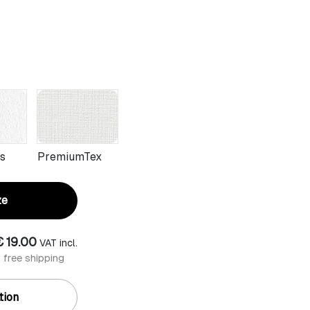
s
PremiumTex
ze
€ 19.00
VAT incl.
 free shipping
tion