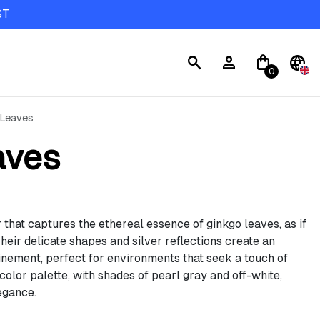
ST
search
person
shopping_bag
language
0
 Leaves
aves
 that captures the ethereal essence of ginkgo leaves, as if
eir delicate shapes and silver reflections create an
inement, perfect for environments that seek a touch of
color palette, with shades of pearl gray and off-white,
egance.