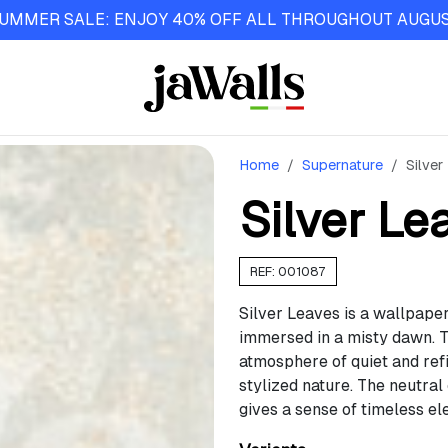
UMMER SALE: ENJOY 40% OFF ALL THROUGHOUT AUGU
Home
Supernature
Silver
Silver Le
REF: 001087
Silver Leaves is a wallpaper
immersed in a misty dawn. Th
atmosphere of quiet and ref
stylized nature. The neutral 
gives a sense of timeless el