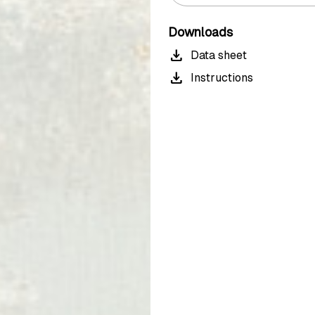
Downloads
download
Data sheet
download
Instructions