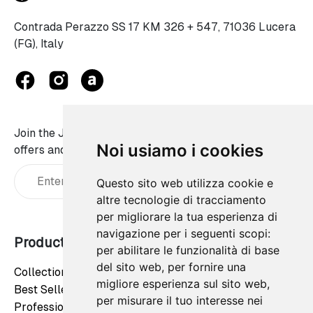
Contrada Perazzo SS 17 KM 326 + 547, 71036 Lucera
(FG), Italy
Join the JaWalls family and don't miss on our best
Noi usiamo i cookies
offers and news:
Questo sito web utilizza cookie e
altre tecnologie di tracciamento
per migliorare la tua esperienza di
navigazione per i seguenti scopi:
Products
Our company
per abilitare le funzionalità di base
del sito web
,
per fornire una
Collections
Privacy Policy
migliore esperienza sul sito web
,
Best Sellers
Cookie Policy
per misurare il tuo interesse nei
Professionals
Contact us