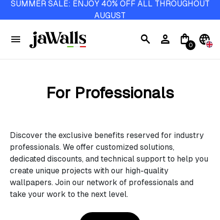
SUMMER SALE: ENJOY 40% OFF ALL THROUGHOUT
AUGUST
menu
search
person
shopping_bag
language
0
For Professionals
Discover the exclusive benefits reserved for industry
professionals. We offer customized solutions,
dedicated discounts, and technical support to help you
create unique projects with our high-quality
wallpapers. Join our network of professionals and
take your work to the next level.